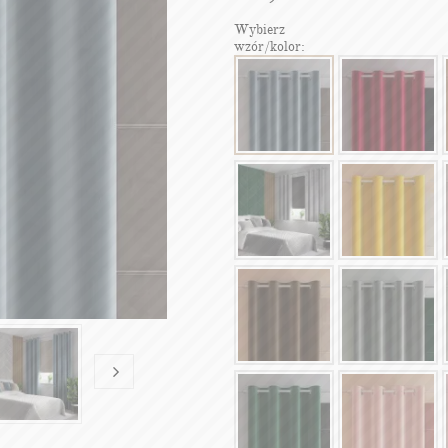
Wybierz
wzór/kolor: