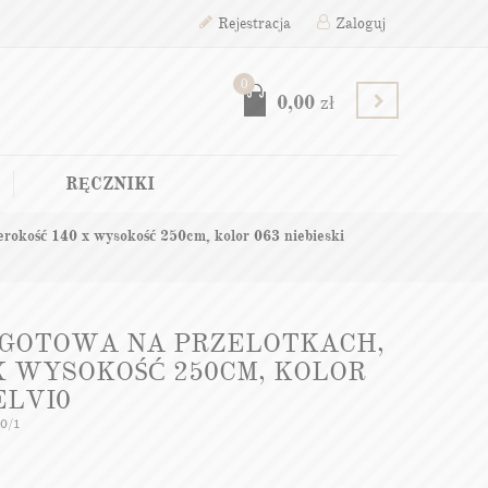
Rejestracja
Zaloguj
0
0,00
zł
RĘCZNIKI
rokość 140 x wysokość 250cm, kolor 063 niebieski
 GOTOWA NA PRZELOTKACH,
X WYSOKOŚĆ 250CM, KOLOR
ELVI0
50/1