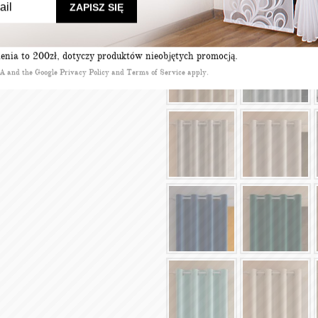
ZAPISZ SIĘ
nia to 200zł, dotyczy produktów nieobjętych promocją.
HA and the Google
Privacy Policy
and
Terms of Service
apply.