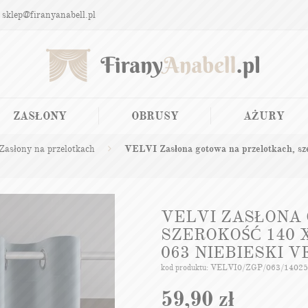
 sklep@firanyanabell.pl
ZASŁONY
OBRUSY
AŻURY
Zasłony na przelotkach
VELVI Zasłona gotowa na przelotkach, sze
VELVI ZASŁONA
SZEROKOŚĆ 140 
063 NIEBIESKI V
kod produktu: VELVI0/ZGP/063/1402
59,90
zł