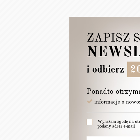
ZAPISZ 
NEWSL
i odbierz
20
Ponadto otrzym
informacje o nowo
Wyrażam zgodę na otr
podany adres e-mail