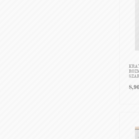
KRA
ROZ
SZAR
8,9