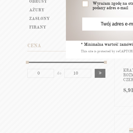
OBRUSY
Wyrażam zgodę na otr
podany adres e-mail
AŻURY
ZASŁONY
FIRANY
* Minimalna wartość zamówie
CENA
This site is protected by reCAPTC
KRA
do
ROZ
CZE
8,9