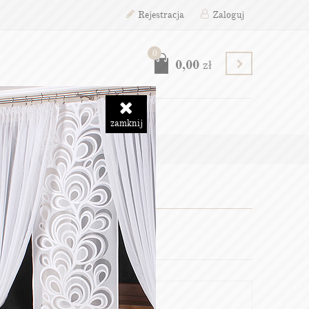
Rejestracja
Zaloguj
0
0,00
zł
RĘCZNIKI
zamknij