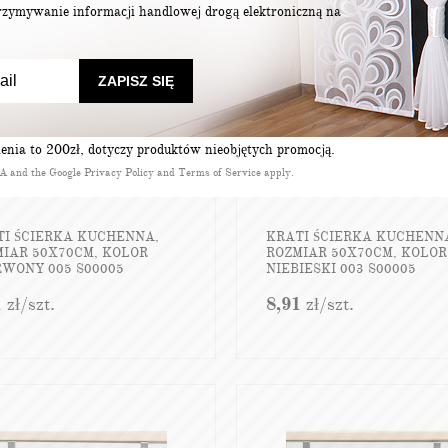
zymywanie informacji handlowej drogą elektroniczną na
ZAPISZ SIĘ
nia to 200zł, dotyczy produktów nieobjętych promocją.
HA and the Google
Privacy Policy
and
Terms of Service
apply.
TI ŚCIERKA KUCHENNA,
KRATI ŚCIERKA KUCHENN
MIAR 50X70CM, KOLOR
ROZMIAR 50X70CM, KOLOR
RWONY 005 S00005
NIEBIESKI 003 S00005
1
zł
/szt.
8,91
zł
/szt.