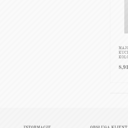
MAJ
KUC
KOLO
8,9
INFORMACJE
OBSŁUGA KLIENT