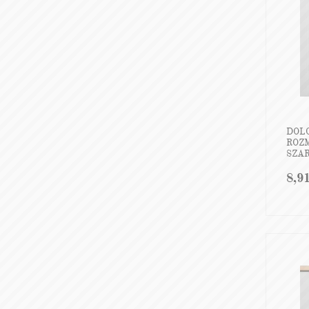
DOL
ROZ
SZAR
8,9