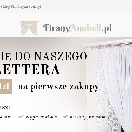
 sklep@firanyanabell.pl
ZASŁONY
OBRUSY
AŻURY
SIĘ DO NASZEGO
ETTERA
chenne
ZNIKI I ŚCIERKI KUCHENNE
zł
na pierwsze zakupy
Pokaż:
asz:
ściach
wyprzedażach
atrakcyjne rabaty