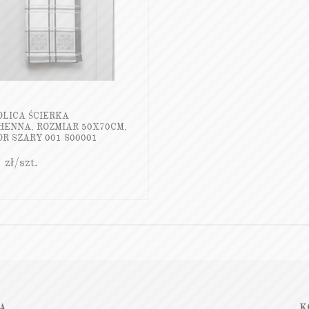
OLICA ŚCIERKA
HENNA, ROZMIAR 50X70CM,
R SZARY 001 S00001
1
zł
/szt.
A
K