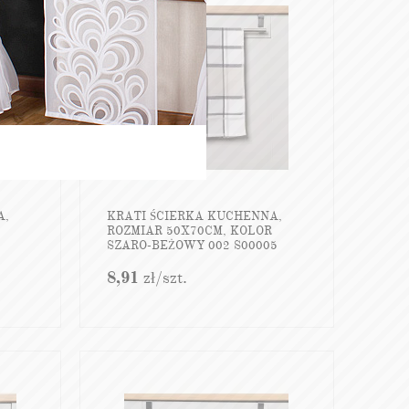
A,
KRATI ŚCIERKA KUCHENNA,
ROZMIAR 50X70CM, KOLOR
SZARO-BEŻOWY 002 S00005
8,91
zł
/szt.