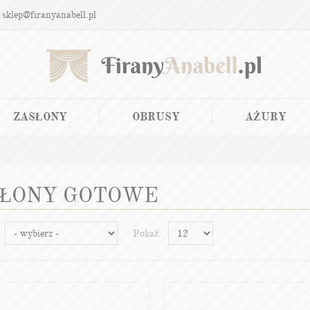
 sklep@firanyanabell.pl
ZASŁONY
OBRUSY
AŻURY
ŁONY GOTOWE
Pokaż: