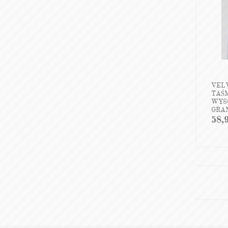
VEL
TAŚM
WYSO
GRA
58,