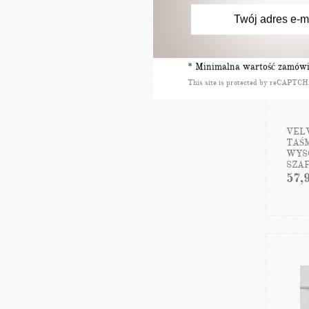
* Minimalna wartość zamówie
This site is protected by reCAPTC
VEL
TAŚM
WYSO
SZA
57,