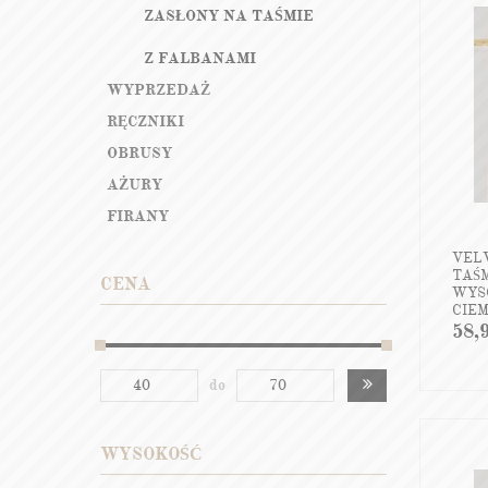
ZASŁONY NA TAŚMIE
Z FALBANAMI
WYPRZEDAŻ
RĘCZNIKI
OBRUSY
AŻURY
FIRANY
VEL
TAŚM
CENA
WYSO
CIE
VEL
58,
do
WYSOKOŚĆ