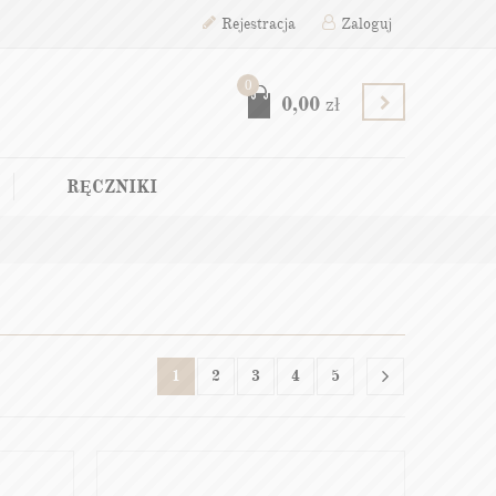
Rejestracja
Zaloguj
0
0,00
zł
RĘCZNIKI
1
2
3
4
5