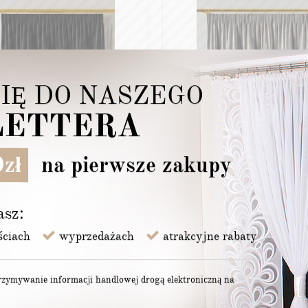
SIĘ DO NASZEGO
ETTERA
VI ZASŁONA GOTOWA NA
VELVI ZASŁONA GOTOWA 
IE, SZEROKOŚĆ 140 X
TAŚMIE, SZEROKOŚĆ 140 X
zł
na pierwsze zakupy
KOŚĆ 240CM, KOLOR 111
WYSOKOŚĆ 160CM, KOLOR 
RNY VELVI0
JASNY SZARY VELVI0
90
zł
/szt.
46,90
zł
/szt.
asz:
ściach
wyprzedażach
atrakcyjne rabaty
zymywanie informacji handlowej drogą elektroniczną na