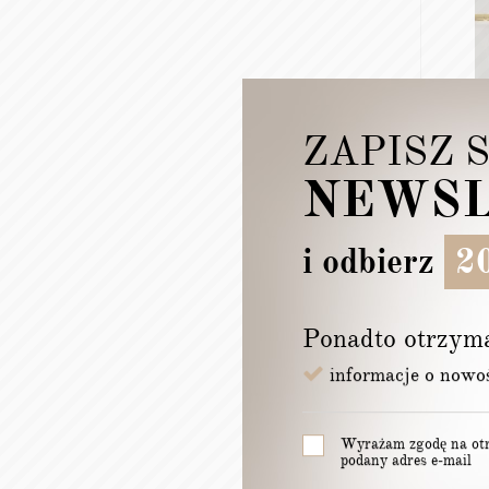
ZAPISZ 
NEWSL
VEL
TAŚM
i odbierz
20
WYSO
CZA
58,
Ponadto otrzym
informacje o nowo
Wyrażam zgodę na otr
podany adres e-mail