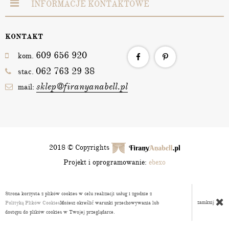
INFORMACJE KONTAKTOWE
KONTAKT
609 656 920
kom.
062 763 29 38
stac.
sklep@firanyanabell.pl
mail:
2018 © Copyrights
Projekt i oprogramowanie:
ebexo
Strona korzysta z plików cookies w celu realizacji usług i zgodnie z
zamknij
Polityką Plików Cookies
Możesz określić warunki przechowywania lub
dostępu do plików cookies w Twojej przeglądarce.