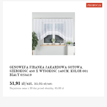
GENOWEFA FIRANKA ŻAKARDOWA GOTOWA,
SZEROKOŚĆ 450 X WYSOKOŚĆ 140CM, KOLOR 001
BIAŁY 023419
51,91
zł
/szt.
51,91
zł
/szt.
Najniższa cena z 30 dni przed obniżką:
65,00 zł