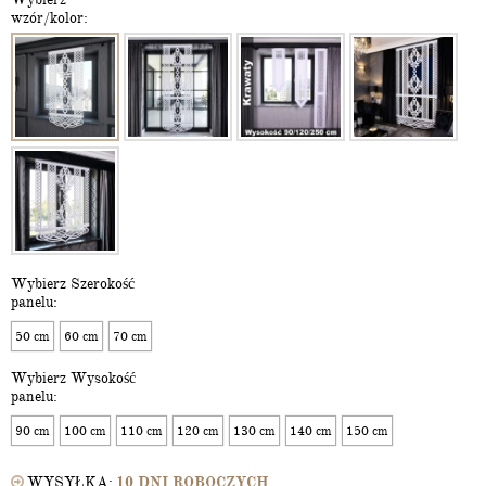
wzór/kolor:
Wybierz Szerokość
panelu:
50 cm
60 cm
70 cm
Wybierz Wysokość
panelu:
90 cm
100 cm
110 cm
120 cm
130 cm
140 cm
150 cm
WYSYŁKA:
10 DNI ROBOCZYCH