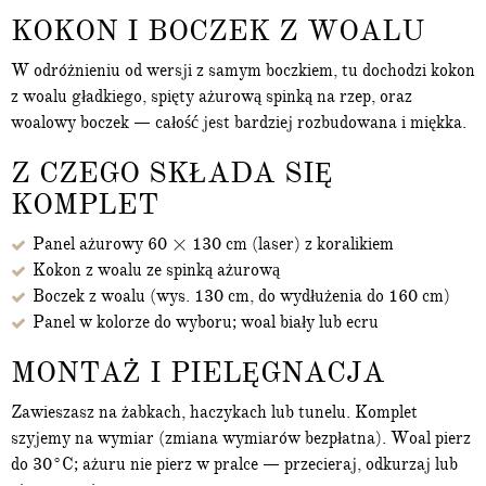
KOKON I BOCZEK Z WOALU
W odróżnieniu od wersji z samym boczkiem, tu dochodzi kokon
z woalu gładkiego, spięty ażurową spinką na rzep, oraz
woalowy boczek — całość jest bardziej rozbudowana i miękka.
Z CZEGO SKŁADA SIĘ
KOMPLET
Panel ażurowy 60 × 130 cm (laser) z koralikiem
Kokon z woalu ze spinką ażurową
Boczek z woalu (wys. 130 cm, do wydłużenia do 160 cm)
Panel w kolorze do wyboru; woal biały lub ecru
MONTAŻ I PIELĘGNACJA
Zawieszasz na żabkach, haczykach lub tunelu. Komplet
szyjemy na wymiar (zmiana wymiarów bezpłatna). Woal pierz
do 30°C; ażuru nie pierz w pralce — przecieraj, odkurzaj lub