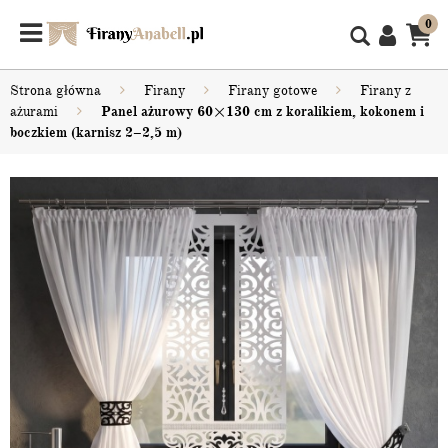
0
Strona główna
Firany
Firany gotowe
Firany z
ażurami
Panel ażurowy 60×130 cm z koralikiem, kokonem i
boczkiem (karnisz 2–2,5 m)