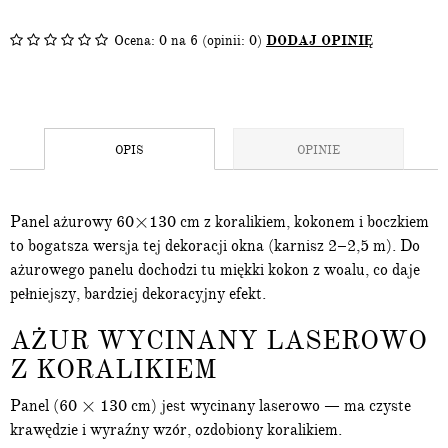
Ocena:
0
na 6 (opinii: 0)
DODAJ OPINIĘ
OPIS
OPINIE
Panel ażurowy 60×130 cm z koralikiem, kokonem i boczkiem
to bogatsza wersja tej dekoracji okna (karnisz 2–2,5 m). Do
ażurowego panelu dochodzi tu miękki kokon z woalu, co daje
pełniejszy, bardziej dekoracyjny efekt.
AŻUR WYCINANY LASEROWO
Z KORALIKIEM
Panel (60 × 130 cm) jest wycinany laserowo — ma czyste
krawędzie i wyraźny wzór, ozdobiony koralikiem.