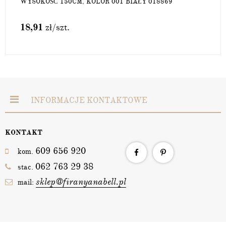
WYSOKOŚĆ 150CM, KOLOR 001 BIAŁY 018869
18,91
zł
/szt.
INFORMACJE KONTAKTOWE
KONTAKT
609 656 920
kom.
062 763 29 38
stac.
sklep@firanyanabell.pl
mail: