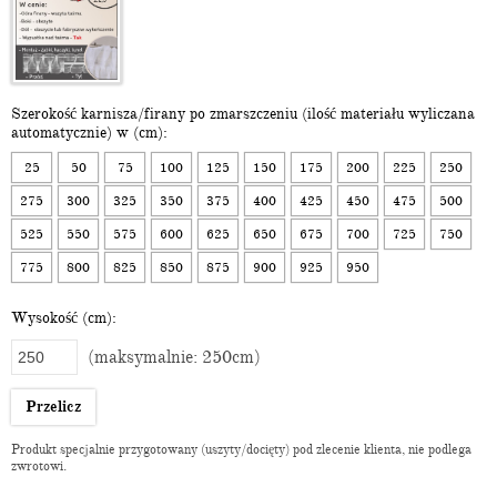
Szerokość karnisza/firany po zmarszczeniu (ilość materiału wyliczana
automatycznie) w (cm):
25
50
75
100
125
150
175
200
225
250
275
300
325
350
375
400
425
450
475
500
525
550
575
600
625
650
675
700
725
750
775
800
825
850
875
900
925
950
Wysokość (cm):
(maksymalnie: 250cm)
Przelicz
Produkt specjalnie przygotowany (uszyty/docięty) pod zlecenie klienta, nie podlega
zwrotowi.