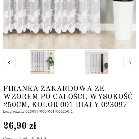
FIRANKA ŻAKARDOWA ZE
WZOREM PO CAŁOŚCI, WYSOKOŚĆ
250CM, KOLOR 001 BIAŁY 023097
kod produktu: 023097/000/001/000250/1
26,90
zł
Cena za 1 mb: 26,90
zł