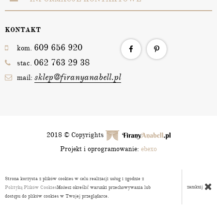
KONTAKT
609 656 920
kom.
062 763 29 38
stac.
sklep@firanyanabell.pl
mail:
2018 © Copyrights
Projekt i oprogramowanie:
ebexo
Strona korzysta z plików cookies w celu realizacji usług i zgodnie z
zamknij
Polityką Plików Cookies
Możesz określić warunki przechowywania lub
dostępu do plików cookies w Twojej przeglądarce.