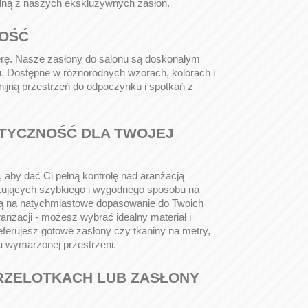
jedną z naszych ekskluzywnych zasłon.
NOŚĆ
ferę. Nasze zasłony do salonu są doskonałym
u. Dostępne w różnorodnych wzorach, kolorach i
nijną przestrzeń do odpoczynku i spotkań z
STYCZNOŚĆ DLA TWOJEJ
ry, aby dać Ci pełną kontrolę nad aranżacją
kujących szybkiego i wygodnego sposobu na
ją na natychmiastowe dopasowanie do Twoich
anżacji - możesz wybrać idealny materiał i
ferujesz gotowe zasłony czy tkaniny na metry,
a wymarzonej przestrzeni.
PRZELOTKACH LUB ZASŁONY