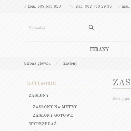
kom. 609 656 920
stac. 062 763 29 38
mail:
FIRANY
Strona główna
Zasłony
ZAS
KATEGORIE
ZASŁONY
Sortuj po:
ZASŁONY NA METRY
ZASŁONY GOTOWE
WYPRZEDAŻ