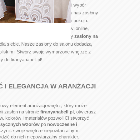
l.pl
. Nasza oferta obejmuje szeroki wybór
olorach i materiałach. Znajdziesz u nas zasłony
woczesne rozwiązania do sypialni i pokoju.
 i klasy. Dzięki łatwemu zakupowi online,
nigdy nie była tak prosta. Oferujemy
zasłony na
 dla siebie. Nasze zasłony do salonu dodadzą
z bliskimi. Stwórz swoje wymarzone wnętrze z
do firanyanabell.pl!
 I ELEGANCJA W ARANŻACJI
czowy element aranżacji wnętrz, który może
i zasłon na stronie
firanyanabell.pl
, otwierasz
w, kolorów i materiałów pozwoli Ci stworzyć
asycznych wzorów
po
nowoczesne i
uczynić swoje wnętrze niepowtarzalnym.
zić do nich niepowtarzalny charakter.