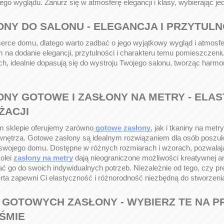
go wyglądu. Zanurz się w atmosferę elegancji i klasy, wybierając 
ONY DO SALONU - ELEGANCJA I PRZYTUL
serce domu, dlatego warto zadbać o jego wyjątkowy wygląd i atmos
na dodanie elegancji, przytulności i charakteru temu pomieszczeni
ch, idealnie dopasują się do wystroju Twojego salonu, tworząc harmo
ONY GOTOWE I ZASŁONY NA METRY - ELA
ŻACJI
 sklepie oferujemy zarówno
gotowe zasłony
, jak i tkaniny na met
wnętrza. Gotowe zasłony są idealnym rozwiązaniem dla osób poszu
swojego domu. Dostępne w różnych rozmiarach i wzorach, pozwala
kolei
zasłony na metry
dają nieograniczone możliwości kreatywnej ar
 go do swoich indywidualnych potrzeb. Niezależnie od tego, czy pre
rta zapewni Ci elastyczność i różnorodność niezbędną do stworzeni
 GOTOWYCH ZASŁONY - WYBIERZ TE NA 
ŚMIE