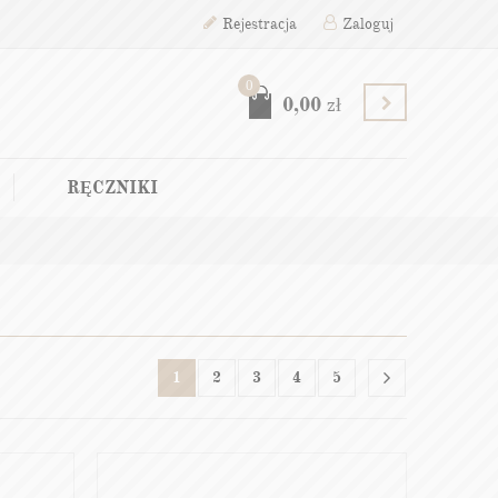
Rejestracja
Zaloguj
0
0,00
zł
RĘCZNIKI
1
2
3
4
5