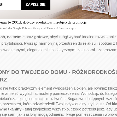
oskonałą kolekcję
zasłon i firan
w sklepie internetowym
firanyanabel
ZAPISZ SIĘ
zasłon oraz tkanin na metry, dostępnych w różnorodnych wzorach, k
o każdego pomieszczenia, od eleganckich propozycji do salonu po no
nia to 200zł, dotyczy produktów nieobjętych promocją.
skluzywne zasłony dodadzą Twojemu wnętrzu wyjątkowego charakteru
HA and the Google
Privacy Policy
and
Terms of Service
apply.
dostawie i profesjonalnej obsłudze, aranżacja Twojego domu jeszcze 
ach
,
na taśmie
oraz
gotowe
, abyś mógł wybrać idealne rozwiązanie
 i przytulności, tworząc harmonijną przestrzeń do relaksu i spotkań 
owoczesnymi, eleganckimi lub klasycznymi zasłonami - zapraszamy 
ONY DO TWOJEGO DOMU - RÓŻNORODNOŚĆ
RZ
to nie tylko praktyczny element wyposażenia okien, ale również klu
nie zmienić wygląd i atmosferę pomieszczenia. Wchodząc do kategori
niekończącej się inspiracji i możliwości. Bogactwo dostępnych wzoró
 przestrzeń, która odzwierciedli Twój indywidualny styl i gust. Od
kl
wne tkaniny
- tutaj znajdziesz wszystko, czego potrzebujesz, aby 
 się sam, jak zasłony mogą odmienić Twoje pomieszczenia i wprowad