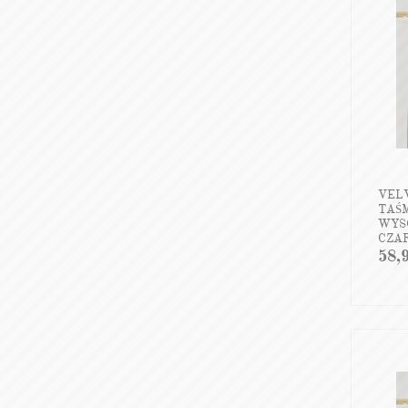
VEL
TAŚM
WYSO
CZA
58,