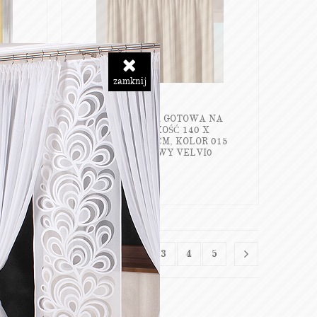
zamknij
NA
VELVI ZASŁONA GOTOWA NA
TAŚMIE, SZEROKOŚĆ 140 X
019
WYSOKOŚĆ 230CM, KOLOR 015
CIEMNY KREMOWY VELVI0
57,90
zł
/szt.
1
2
3
4
5