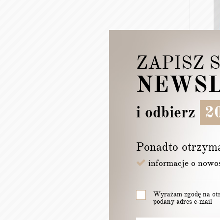
ZAPISZ 
NEWSL
VEL
TAŚM
WYSO
GRA
i odbierz
20
58,
Ponadto otrzym
informacje o nowo
Wyrażam zgodę na otr
podany adres e-mail
ZASŁON