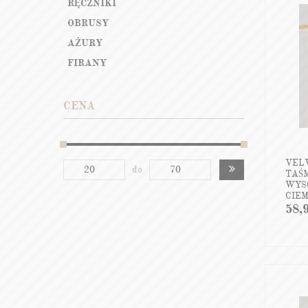
RĘCZNIKI
OBRUSY
AŻURY
FIRANY
CENA
VEL
do
TAŚM
WYSO
CIE
VEL
58,