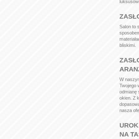
luksusowe
ZASŁ
Salon to 
sposobem 
materiała
bliskimi.
ZASŁ
ARAN
W naszym
Twojego 
odmianę 
okien. Z 
dopasować
nasza ofe
UROK
NA TA