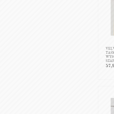
VEL
TAŚM
WYSO
SZA
57,