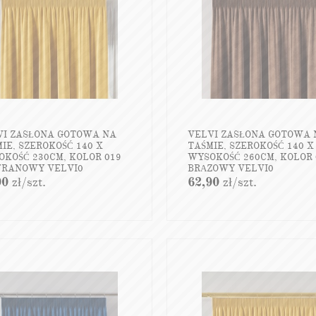
VI ZASŁONA GOTOWA NA
VELVI ZASŁONA GOTOWA 
IE, SZEROKOŚĆ 140 X
TAŚMIE, SZEROKOŚĆ 140 X
KOŚĆ 230CM, KOLOR 019
WYSOKOŚĆ 260CM, KOLOR 
FRANOWY VELVI0
BRĄZOWY VELVI0
90
zł
/szt.
62,90
zł
/szt.