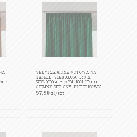
NA
VELVI ZASŁONA GOTOWA NA
TAŚMIE, SZEROKOŚĆ 140 X
002
WYSOKOŚĆ 230CM, KOLOR 010
CIEMNY ZIELONY; BUTELKOWY
VELVI0
57,90
zł
/szt.