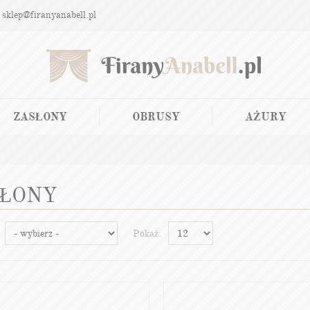
 sklep@firanyanabell.pl
ZASŁONY
OBRUSY
AŻURY
ŁONY
Pokaż: