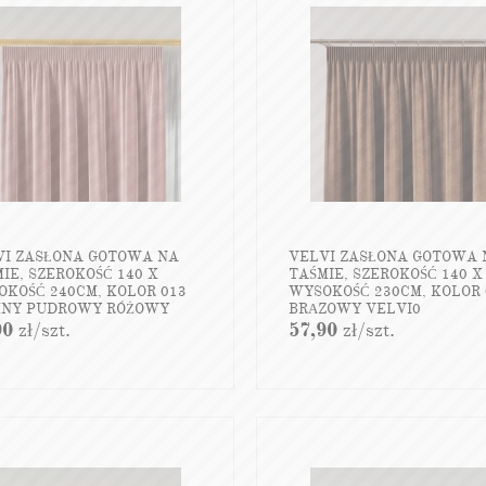
VI ZASŁONA GOTOWA NA
VELVI ZASŁONA GOTOWA 
IE, SZEROKOŚĆ 140 X
TAŚMIE, SZEROKOŚĆ 140 X
KOŚĆ 240CM, KOLOR 013
WYSOKOŚĆ 230CM, KOLOR 
MNY PUDROWY RÓŻOWY
BRĄZOWY VELVI0
VI0
90
zł
/szt.
57,90
zł
/szt.