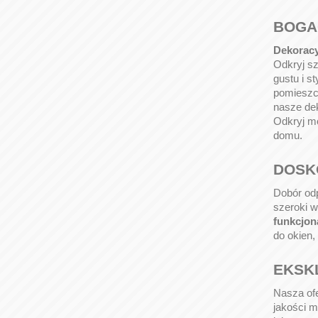
BOGA
Dekoracy
Odkryj sz
gustu i s
pomieszcz
nasze dek
Odkryj mo
domu.
DOSK
Dobór odp
szeroki w
funkcjon
do okien,
EKSK
Nasza ofe
jakości m