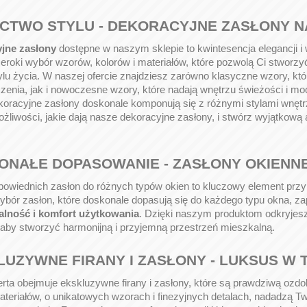
CTWO STYLU - DEKORACYJNE ZASŁONY N
jne zasłony
dostępne w naszym sklepie to kwintesencja elegancji i
eroki wybór wzorów, kolorów i materiałów, które pozwolą Ci stworz
tylu życia. W naszej ofercie znajdziesz zarówno klasyczne wzory, któ
enia, jak i nowoczesne wzory, które nadają wnętrzu świeżości i mod
oracyjne zasłony doskonale komponują się z różnymi stylami wnętrz, 
żliwości, jakie dają nasze dekoracyjne zasłony, i stwórz wyjątko
ONAŁE DOPASOWANIE - ZASŁONY OKIENN
owiednich zasłon do różnych typów okien to kluczowy element przy
ybór zasłon, które doskonale dopasują się do każdego typu okna, zap
alność i komfort użytkowania
. Dzięki naszym produktom odkryjesz,
 aby stworzyć harmonijną i przyjemną przestrzeń mieszkalną.
LUZYWNE FIRANY I ZASŁONY - LUKSUS W
rta obejmuje ekskluzywne firany i zasłony, które są prawdziwą oz
ateriałów, o unikatowych wzorach i finezyjnych detalach, nadadzą 