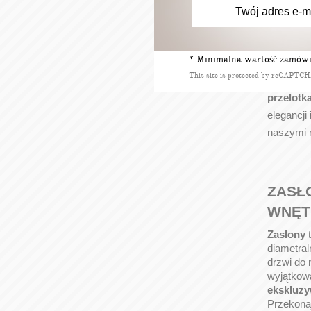
Odkryj d
gotowych 
idealne d
* Minimalna wartość zamówie
Nasze ek
This site is protected by reCAPTC
szybkiej 
przelotk
elegancji
naszymi n
ZASŁ
WNĘT
Zasłony
diametral
drzwi do 
wyjątkową
ekskluzy
Przekonaj