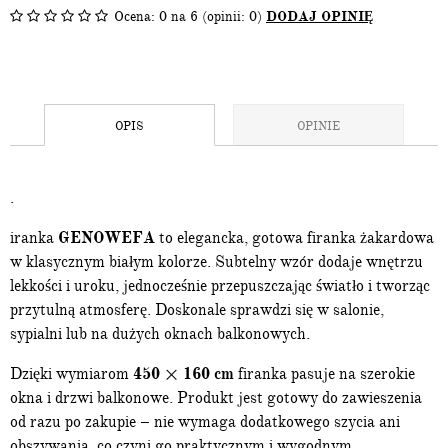
Ocena:
0
na 6 (opinii: 0)
DODAJ OPINIĘ
OPIS
OPINIE
.
iranka
GENOWEFA
to elegancka, gotowa firanka żakardowa
w klasycznym białym kolorze. Subtelny wzór dodaje wnętrzu
lekkości i uroku, jednocześnie przepuszczając światło i tworząc
przytulną atmosferę. Doskonale sprawdzi się w salonie,
sypialni lub na dużych oknach balkonowych.
Dzięki wymiarom
450 × 160 cm
firanka pasuje na szerokie
okna i drzwi balkonowe. Produkt jest gotowy do zawieszenia
od razu po zakupie – nie wymaga dodatkowego szycia ani
obszywania, co czyni go praktycznym i wygodnym