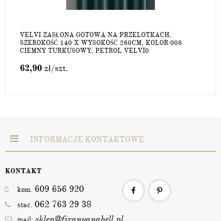
VELVI ZASŁONA GOTOWA NA PRZELOTKACH,
SZEROKOŚĆ 140 X WYSOKOŚĆ 260CM, KOLOR 008
CIEMNY TURKUSOWY; PETROL VELVI0
62,90
zł
/szt.
INFORMACJE KONTAKTOWE
KONTAKT
609 656 920
kom.
062 763 29 38
stac.
sklep@firanyanabell.pl
mail: