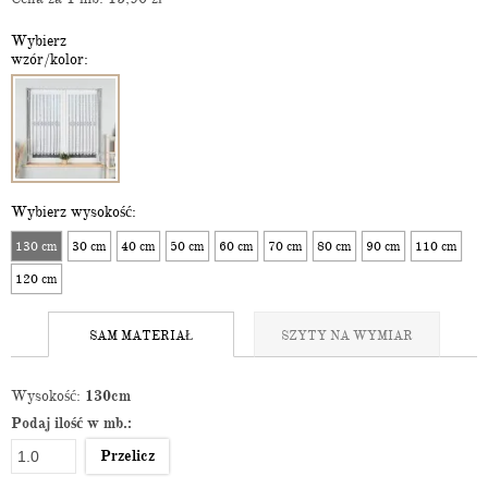
Wybierz
wzór/kolor:
Wybierz wysokość:
130 cm
30 cm
40 cm
50 cm
60 cm
70 cm
80 cm
90 cm
110 cm
120 cm
SAM MATERIAŁ
SZYTY NA WYMIAR
Wysokość:
130cm
Podaj ilość w mb.:
Przelicz