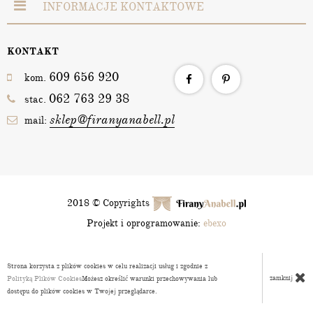
INFORMACJE KONTAKTOWE
KONTAKT
609 656 920
kom.
062 763 29 38
stac.
sklep@firanyanabell.pl
mail:
2018 © Copyrights
Projekt i oprogramowanie:
ebexo
Strona korzysta z plików cookies w celu realizacji usług i zgodnie z
zamknij
Polityką Plików Cookies
Możesz określić warunki przechowywania lub
dostępu do plików cookies w Twojej przeglądarce.