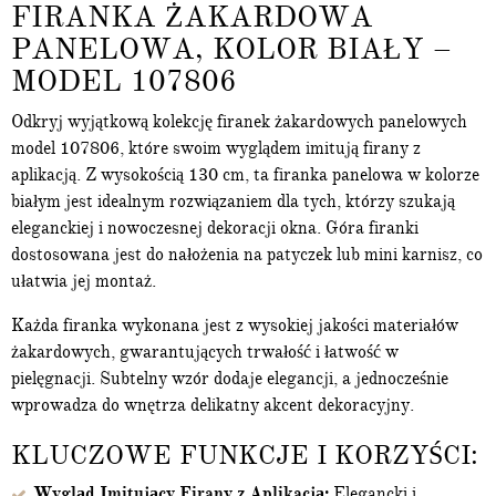
FIRANKA ŻAKARDOWA
PANELOWA, KOLOR BIAŁY –
MODEL 107806
Odkryj wyjątkową kolekcję firanek żakardowych panelowych
model 107806, które swoim wyglądem imitują firany z
aplikacją. Z wysokością 130 cm, ta firanka panelowa w kolorze
białym jest idealnym rozwiązaniem dla tych, którzy szukają
eleganckiej i nowoczesnej dekoracji okna. Góra firanki
dostosowana jest do nałożenia na patyczek lub mini karnisz, co
ułatwia jej montaż.
Każda firanka wykonana jest z wysokiej jakości materiałów
żakardowych, gwarantujących trwałość i łatwość w
pielęgnacji. Subtelny wzór dodaje elegancji, a jednocześnie
wprowadza do wnętrza delikatny akcent dekoracyjny.
KLUCZOWE FUNKCJE I KORZYŚCI:
Wygląd Imitujący Firany z Aplikacją:
Elegancki i