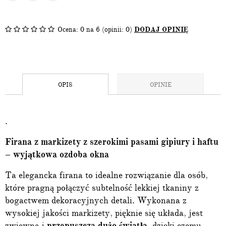
Ocena:
0
na 6 (opinii: 0)
DODAJ OPINIĘ
OPIS
OPINIE
.
Firana z markizety z szerokimi pasami gipiury i haftu
– wyjątkowa ozdoba okna
Ta elegancka firana to idealne rozwiązanie dla osób,
które pragną połączyć subtelność lekkiej tkaniny z
bogactwem dekoracyjnych detali. Wykonana z
wysokiej jakości markizety, pięknie się układa, jest
zwiewna i
przepuszcza dużo światła
, dzięki czemu