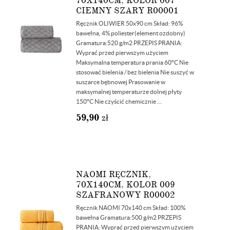
70X140CM, KOLOR 007
CIEMNY SZARY R00001
Ręcznik OLIWIER 50x90 cm Skład: 96%
bawełna, 4% poliester(element ozdobny)
Gramatura:520 g/m2 PRZEPIS PRANIA:
Wyprać przed pierwszym użyciem
Maksymalna temperatura prania 60°C Nie
stosować bielenia / bez bielenia Nie suszyć w
suszarce bębnowej Prasowanie w
maksymalnej temperaturze dolnej płyty
150°C Nie czyścić chemicznie ...
59,90
zł
NAOMI RĘCZNIK,
70X140CM, KOLOR 009
SZAFRANOWY R00002
Ręcznik NAOMI 70x140 cm Skład: 100%
bawełna Gramatura:500 g/m2 PRZEPIS
PRANIA: Wyprać przed pierwszym użyciem