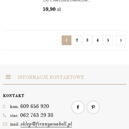
150°C Nie czyścić chemicznie ...
59,90
zł
1
2
3
4
5
INFORMACJE KONTAKTOWE
KONTAKT
609 656 920
kom.
062 763 29 38
stac.
sklep@firanyanabell.pl
mail: