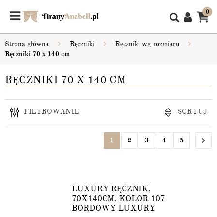
0
Strona główna
Ręczniki
Ręczniki wg rozmiaru
Ręczniki 70 x 140 cm
RĘCZNIKI 70 X 140 CM
FILTROWANIE
SORTUJ
1
2
3
4
5
LUXURY RĘCZNIK,
70X140CM, KOLOR 107
BORDOWY LUXURY