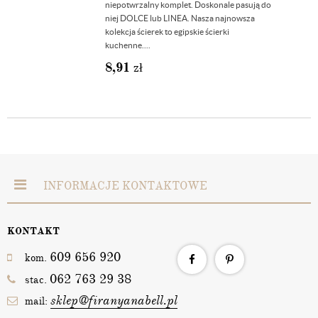
niepotwrzalny komplet. Doskonale pasują do
niej DOLCE lub LINEA. Nasza najnowsza
kolekcja ścierek to egipskie ścierki
kuchenne....
8,91
zł
INFORMACJE KONTAKTOWE
KONTAKT
609 656 920
kom.
062 763 29 38
stac.
sklep@firanyanabell.pl
mail: