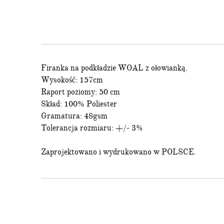
i odbierz
20
Ponadto otrzym
informacje o nowo
Firanka na podkładzie WOAL z ołowianką.
Wysokość: 157cm
Raport poziomy: 50 cm
Wyrażam zgodę na otr
Skład: 100% Poliester
podany adres e-mail
Gramatura: 48gsm
Tolerancja rozmiaru: +/- 3%
Zaprojektowano i wydrukowano w POLSCE.
* Minimalna wartość zamówie
This site is protected by reCAPTC