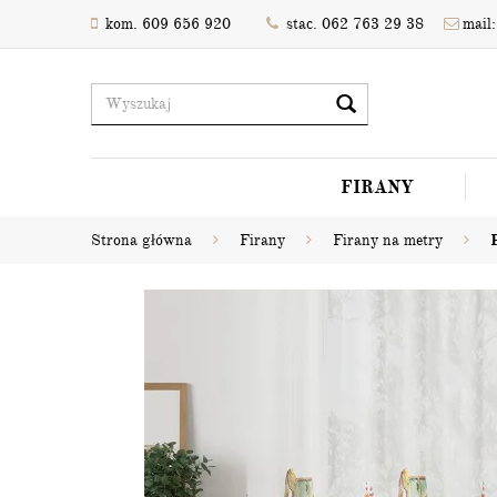
kom. 609 656 920
stac. 062 763 29 38
mail:
FIRANY
Strona główna
Firany
Firany na metry