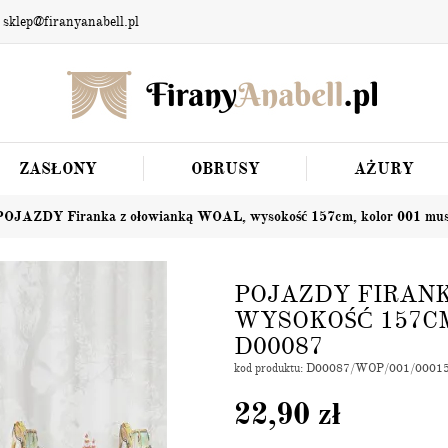
 sklep@firanyanabell.pl
ZASŁONY
OBRUSY
AŻURY
POJAZDY Firanka z ołowianką WOAL, wysokość 157cm, kolor 001 mu
POJAZDY FIRAN
WYSOKOŚĆ 157C
D00087
kod produktu: D00087/WOP/001/0001
22,90
zł