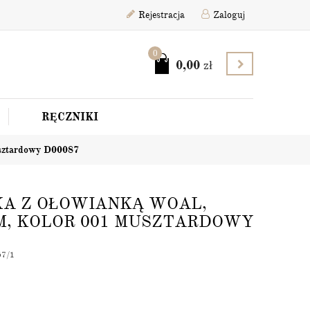
Rejestracja
Zaloguj
0
0,00
zł
RĘCZNIKI
sztardowy D00087
KA Z OŁOWIANKĄ WOAL,
M, KOLOR 001 MUSZTARDOWY
57/1