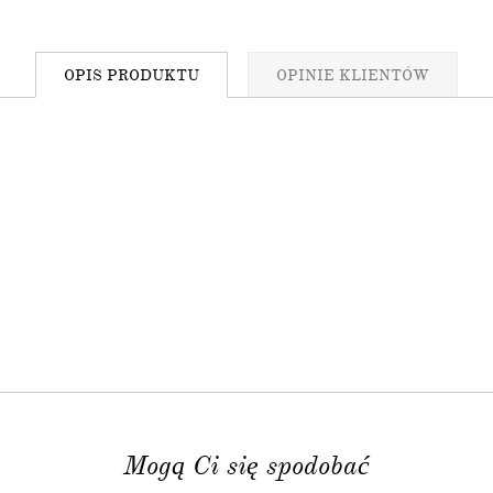
zł
na pierwsze zakupy
OPIS
PRODUKTU
OPINIE
KLIENTÓW
asz:
ściach
wyprzedażach
atrakcyjne rabaty
zymywanie informacji handlowej drogą elektroniczną na
ZAPISZ SIĘ
nia to 200zł, dotyczy produktów nieobjętych promocją.
HA and the Google
Privacy Policy
and
Terms of Service
apply.
Mogą Ci się spodobać