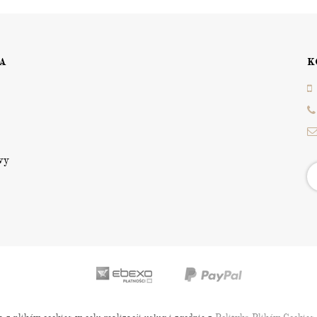
A
K
wy