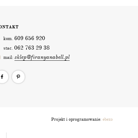
ONTAKT
609 656 920
kom.
062 763 29 38
stac.
sklep@firanyanabell.pl
mail:
Projekt i oprogramowanie:
ebexo