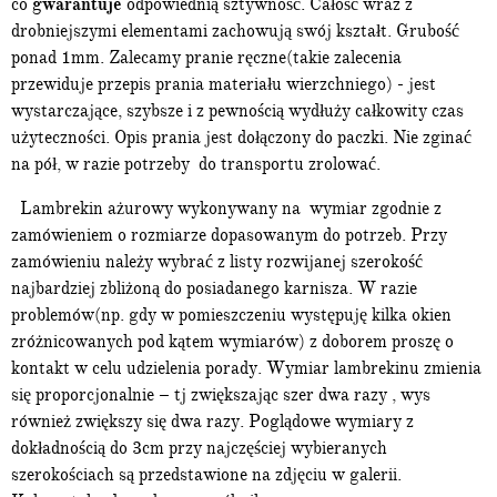
co
gwarantuje
odpowiednią sztywność. Całość wraz z
drobniejszymi elementami zachowują swój kształt. Grubość
ponad 1mm. Zalecamy pranie ręczne(takie zalecenia
przewiduje przepis prania materiału wierzchniego) - jest
wystarczające, szybsze i z pewnością wydłuży całkowity czas
użyteczności. Opis prania jest dołączony do paczki. Nie zginać
na pół, w razie potrzeby do transportu zrolować.
Lambrekin ażurowy wykonywany na wymiar zgodnie z
zamówieniem o rozmiarze dopasowanym do potrzeb. Przy
zamówieniu należy wybrać z listy rozwijanej szerokość
najbardziej zbliżoną do posiadanego karnisza. W razie
problemów(np. gdy w pomieszczeniu występuję kilka okien
zróżnicowanych pod kątem wymiarów) z doborem proszę o
kontakt w celu udzielenia porady. Wymiar lambrekinu zmienia
się proporcjonalnie – tj zwiększając szer dwa razy , wys
również zwiększy się dwa razy. Poglądowe wymiary z
dokładnością do 3cm przy najczęściej wybieranych
szerokościach są przedstawione na zdjęciu w galerii.