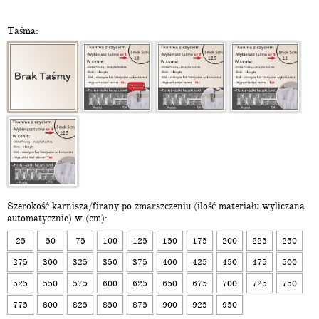
Taśma:
Szerokość karnisza/firany po zmarszczeniu (ilość materiału wyliczana
automatycznie) w (cm):
25
50
75
100
125
150
175
200
225
250
275
300
325
350
375
400
425
450
475
500
525
550
575
600
625
650
675
700
725
750
775
800
825
850
875
900
925
950