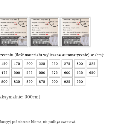
zczeniu (ilość materiału wyliczana automatycznie) w (cm):
150
175
200
225
250
275
300
325
475
500
525
550
575
600
625
650
800
825
850
875
900
925
950
ksymalnie: 300cm)
cięty) pod zlecenie klienta, nie podlega zwrotowi.