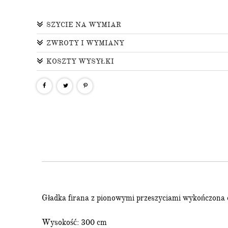
ZAPISZ 
SZYCIE NA WYMIAR
NEWSL
ZWROTY I WYMIANY
KOSZTY WYSYŁKI
i odbierz
20
Ponadto otrzym
informacje o nowo
Wyrażam zgodę na otr
podany adres e-mail
Gładka firana z pionowymi przeszyciami wykończona
Wysokość: 300 cm