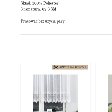
* Minimalna wartość zamówie
Skład: 100% Poliester
This site is protected by reCAPTC
Gramatura: 62 GSM
Prasować bez użycia pary!