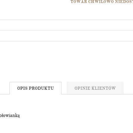
TOWAR CHWILOWO NIEDOS
SIĘ DO NASZEGO
ETTERA
zł
na pierwsze zakupy
asz:
ściach
wyprzedażach
atrakcyjne rabaty
OPIS
PRODUKTU
OPINIE
KLIENTÓW
zymywanie informacji handlowej drogą elektroniczną na
 ołowianką
ZAPISZ SIĘ