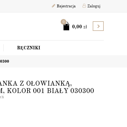
Rejestracja
Zaloguj
0
0,00
zł
RĘCZNIKI
30300
ANKA Z OŁOWIANKĄ,
, KOLOR 001 BIAŁY 030300
0/1