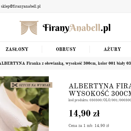
 sklep@firanyanabell.pl
ZASŁONY
OBRUSY
AŻURY
ALBERTYNA Firanka z ołowianką, wysokość 300cm, kolor 001 biały 0
ALBERTYNA FIR
WYSOKOŚĆ 300CM
kod produktu: 030300/OLO/001/00030
14,90
zł
Cena za 1 mb: 14,90
zł