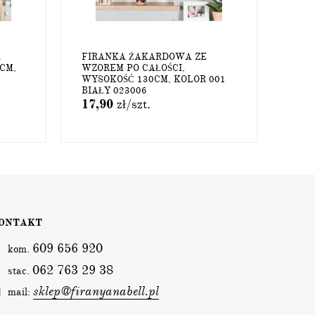
A
FIRANKA ŻAKARDOWA ZE
ZŁO
CM,
WZOREM PO CAŁOŚCI,
BATY
WYSOKOŚĆ 130CM, KOLOR 001
WYM
BIAŁY 023006
17,90
zł
/szt.
178
ONTAKT
609 656 920
kom.
062 763 29 38
stac.
sklep@firanyanabell.pl
mail: