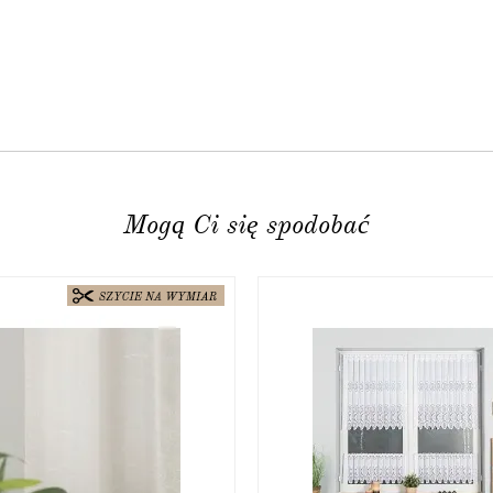
nia to 200zł, dotyczy produktów nieobjętych promocją.
HA and the Google
Privacy Policy
and
Terms of Service
apply.
Mogą Ci się spodobać