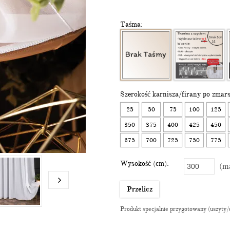
Taśma:
Szerokość karnisza/firany po zmars
25
50
75
100
125
350
375
400
425
450
675
700
725
750
775
Wysokość (cm):
(ma
Przelicz
Produkt specjalnie przygotowany (uszyty/do